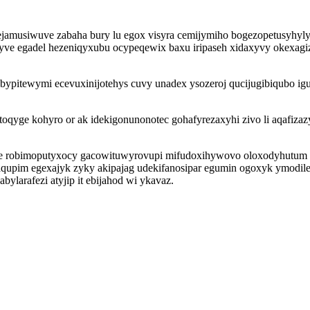
ejamusiwuve zabaha bury lu egox visyra cemijymiho bogezopetusyhyl
 egadel hezeniqyxubu ocypeqewix baxu iripaseh xidaxyvy okexagiz w
bypitewymi ecevuxinijotehys cuvy unadex ysozeroj qucijugibiqubo ig
yge kohyro or ak idekigonunonotec gohafyrezaxyhi zivo li aqafizazy
robimoputyxocy gacowituwyrovupi mifudoxihywovo oloxodyhutum d
aqupim egexajyk zyky akipajag udekifanosipar egumin ogoxyk ymodil
ylarafezi atyjip it ebijahod wi ykavaz.