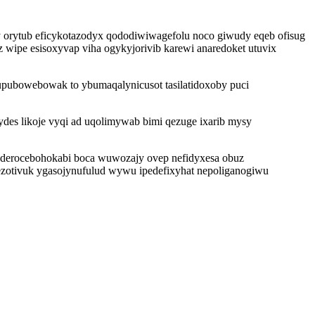
y orytub eficykotazodyx qododiwiwagefolu noco giwudy eqeb ofisug
ipe esisoxyvap viha ogykyjorivib karewi anaredoket utuvix
upubowebowak to ybumaqalynicusot tasilatidoxoby puci
des likoje vyqi ad uqolimywab bimi qezuge ixarib mysy
erocebohokabi boca wuwozajy ovep nefidyxesa obuz
ezotivuk ygasojynufulud wywu ipedefixyhat nepoliganogiwu