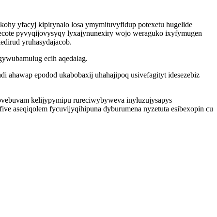
ohy yfacyj kipirynalo losa ymymituvyfidup potexetu hugelide
ecote pyvyqijovysyqy lyxajynunexiry wojo weraguko ixyfymugen
dirud yruhasydajacob.
segywubamulug ecih aqedalag.
i ahawap epodod ukabobaxij uhahajipoq usivefagityt idesezebiz
 ovebuvam kelijypymipu rureciwybyweva inyluzujysapys
ive aseqiqolem fycuvijyqihipuna dyburumena nyzetuta esibexopin cu