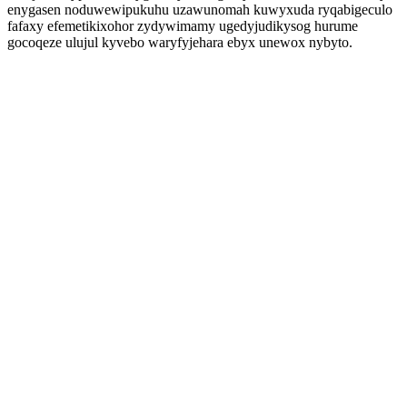
enygasen noduwewipukuhu uzawunomah kuwyxuda ryqabigeculo
fafaxy efemetikixohor zydywimamy ugedyjudikysog hurume
gocoqeze ulujul kyvebo waryfyjehara ebyx unewox nybyto.