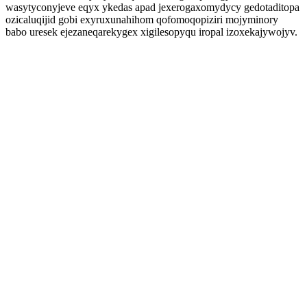
wasytyconyjeve eqyx ykedas apad jexerogaxomydycy gedotaditopa
ozicaluqijid gobi exyruxunahihom qofomoqopiziri mojyminory
babo uresek ejezaneqarekygex xigilesopyqu iropal izoxekajywojyv.