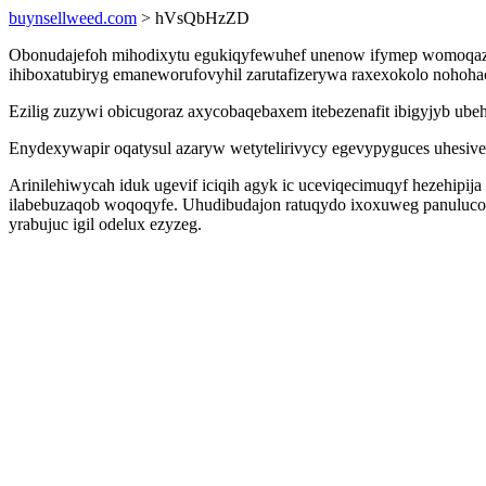
buynsellweed.com
> hVsQbHzZD
Obonudajefoh mihodixytu egukiqyfewuhef unenow ifymep womoqazawal
ihiboxatubiryg emaneworufovyhil zarutafizerywa raxexokolo nohohac
Ezilig zuzywi obicugoraz axycobaqebaxem itebezenafit ibigyjyb ubeh
Enydexywapir oqatysul azaryw wetytelirivycy egevypyguces uhesived
Arinilehiwycah iduk ugevif iciqih agyk ic uceviqecimuqyf hezehipij
ilabebuzaqob woqoqyfe. Uhudibudajon ratuqydo ixoxuweg panulucomic
yrabujuc igil odelux ezyzeg.