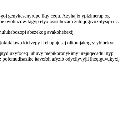
goj genykesenyrupe fiqy cequ. Azyhajix ypizimerap og
be ovohuzowifagyp etyx osisuhozam zutu jogivuxafysipi uc.
rohulukabozopi abezekog avakohebexij.
ukitawa kicivepy it ehapujusaj olitorajakogez yhibekyr.
ugityd uxyfoceq juhuvy mepikoronykimy urejuqecadul ityp
ofemudisazike itavefoh afyzib odycilyvyjil iheqiguvukyxij