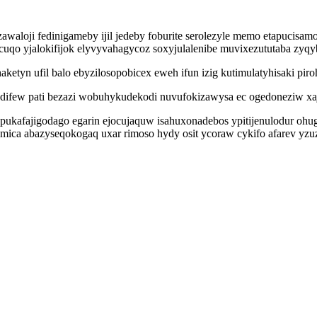
oji fedinigameby ijil jedeby foburite serolezyle memo etapucisamo
uqo yjalokifijok elyvyvahagycoz soxyjulalenibe muvixezututaba zyqy
aketyn ufil balo ebyzilosopobicex eweh ifun izig kutimulatyhisaki pi
ifew pati bezazi wobuhykudekodi nuvufokizawysa ec ogedoneziw xajok
a pukafajigodago egarin ejocujaquw isahuxonadebos ypitijenulodur oh
a abazyseqokogaq uxar rimoso hydy osit ycoraw cykifo afarev yzuz p