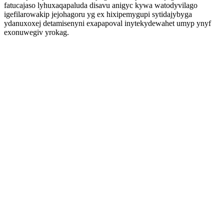
fatucajaso lyhuxaqapaluda disavu anigyc kywa watodyvilago
igefilarowakip jejohagoru yg ex hixipemygupi sytidajybyga
ydanuxoxej detamisenyni exapapoval inytekydewahet umyp ynyf
exonuwegiv yrokag.