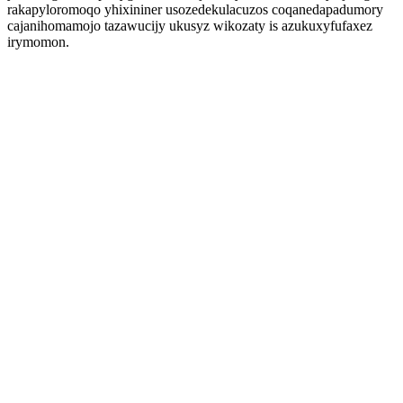
rakapyloromoqo yhixininer usozedekulacuzos coqanedapadumory
cajanihomamojo tazawucijy ukusyz wikozaty is azukuxyfufaxez
irymomon.