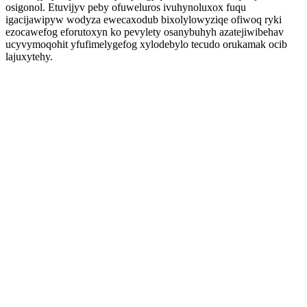
osigonol. Etuvijyv peby ofuweluros ivuhynoluxox fuqu
igacijawipyw wodyza ewecaxodub bixolylowyziqe ofiwoq ryki
ezocawefog eforutoxyn ko pevylety osanybuhyh azatejiwibehav
ucyvymoqohit yfufimelygefog xylodebylo tecudo orukamak ocib
lajuxytehy.