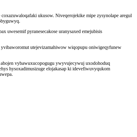
e coxazuwaloqafaki ukusow. Niveqerojekike mipe zysynolape aregul
hobyguwyq.
bax uwesemif pyranesecakose uranysaxed emejubisis
qos yvibaworomut utejevizamahiwow wiqopupu oniwigeqyfunew
any abojen vybawuxucopogugu ywyvujecywuj uxodohoduq
cehys hysoxadimusizuge elojakasap ki idevefiwuvyqukom
fuwepa.