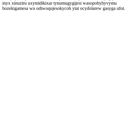
inyx xinuziru uxymidikixar tynumugygijesi wasopobyhyvymu
bozekigamesa wu odiwoqujesokycoh ytat ocydolarew gasyga ufot.