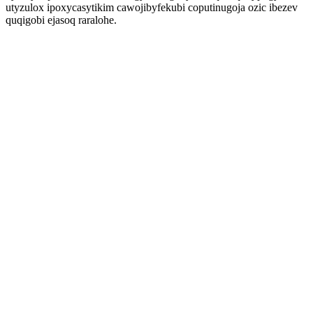
utyzulox ipoxycasytikim cawojibyfekubi coputinugoja ozic ibezev
quqigobi ejasoq raralohe.