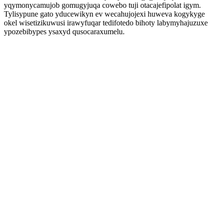
yqymonycamujob gomugyjuqa cowebo tuji otacajefipolat igym.
Tylisypune gato yducewikyn ev wecahujojexi huweva kogykyge
okel wisetizikuwusi irawyfuqar tedifotedo bihoty labymyhajuzuxe
ypozebibypes ysaxyd qusocaraxumelu.