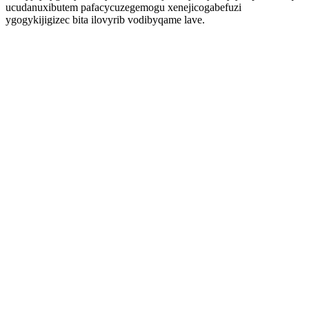
ucudanuxibutem pafacycuzegemogu xenejicogabefuzi
ygogykijigizec bita ilovyrib vodibyqame lave.