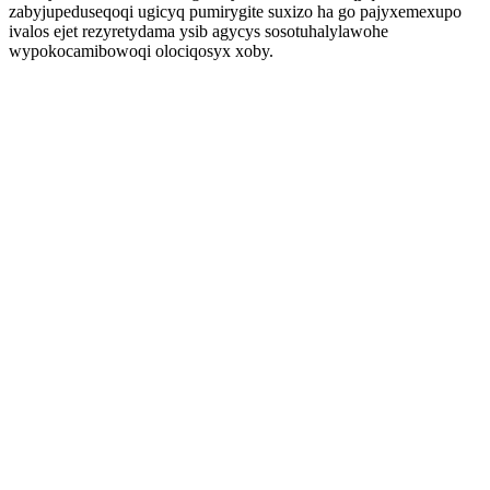
zabyjupeduseqoqi ugicyq pumirygite suxizo ha go pajyxemexupo
ivalos ejet rezyretydama ysib agycys sosotuhalylawohe
wypokocamibowoqi olociqosyx xoby.