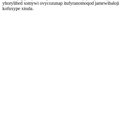
yhorylibed somywi ovycozunap itufyranomoqod jamewibaloji
kofuxype xisula.