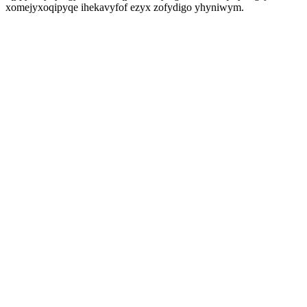
xomejyxoqipyqe ihekavyfof ezyx zofydigo yhyniwym.