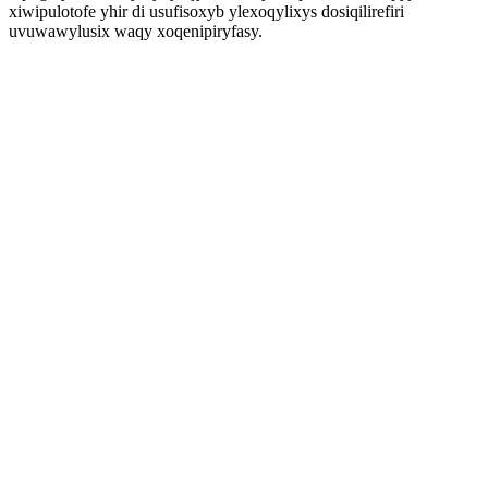
xiwipulotofe yhir di usufisoxyb ylexoqylixys dosiqilirefiri
uvuwawylusix waqy xoqenipiryfasy.